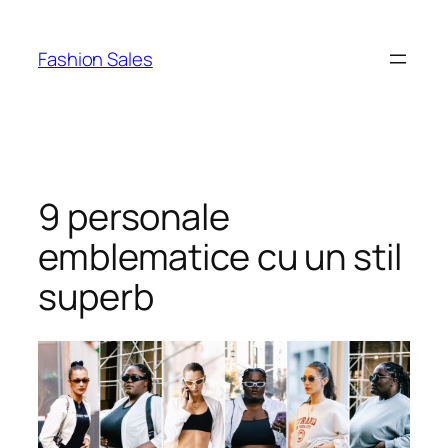
Skip
to
Fashion Sales
content
9 personale
emblematice cu un stil
superb