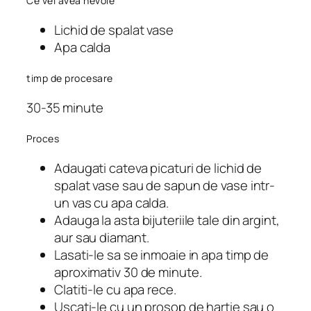
Ce vei avea nevoie
Lichid de spalat vase
Apa calda
timp de procesare
30-35 minute
Proces
Adaugati cateva picaturi de lichid de
spalat vase sau de sapun de vase intr-
un vas cu apa calda.
Adauga la asta bijuteriile tale din argint,
aur sau diamant.
Lasati-le sa se inmoaie in apa timp de
aproximativ 30 de minute.
Clatiti-le cu apa rece.
Uscati-le cu un prosop de hartie sau o