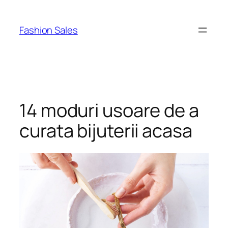
Skip
to
Fashion Sales
content
14 moduri usoare de a
curata bijuterii acasa