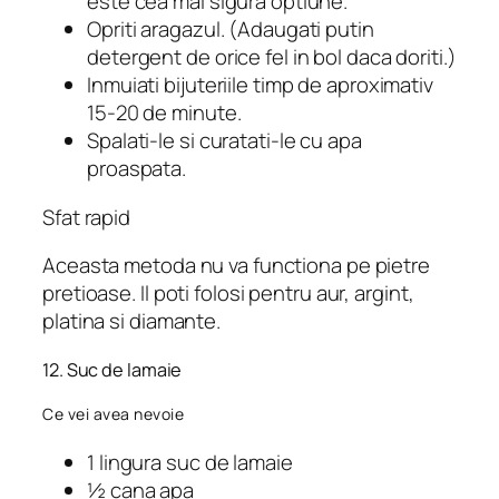
este cea mai sigura optiune.
Opriti aragazul. (Adaugati putin
detergent de orice fel in bol daca doriti.)
Inmuiati bijuteriile timp de aproximativ
15-20 de minute.
Spalati-le si curatati-le cu apa
proaspata.
Sfat rapid
Aceasta metoda nu va functiona pe pietre
pretioase. Il poti folosi pentru aur, argint,
platina si diamante.
12. Suc de lamaie
Ce vei avea nevoie
1 lingura suc de lamaie
½ cana apa