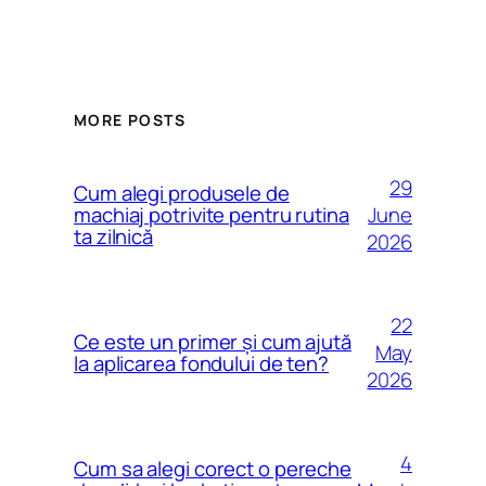
MORE POSTS
29
Cum alegi produsele de
June
machiaj potrivite pentru rutina
ta zilnică
2026
22
Ce este un primer și cum ajută
May
la aplicarea fondului de ten?
2026
4
Cum sa alegi corect o pereche