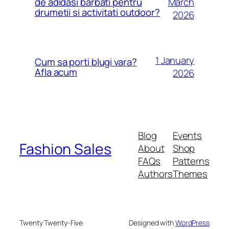
March
de adidasi barbati pentru
drumetii si activitati outdoor?
2026
1 January
Cum sa porti blugi vara?
Afla acum
2026
Blog
Events
Fashion Sales
About
Shop
FAQs
Patterns
Authors
Themes
Twenty Twenty-Five
Designed with
WordPress